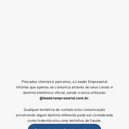
Relações financeiras mais estratégicas em um
mercado mais seletivo
No Brasil, mesmo com sinais de desaceleração da
inflação e ajustes na taxa de juros, inadimplência e
endividamento continuam exigindo operações de crédito
mais inteligentes
LEIA MAIS »
Prezados clientes e parceiros, a Leader Empresarial
informa que apenas se comunica através de seus canais e
Informação
domínio eletrônico oficial, sendo o único utilizado:
inteligente para
@leaderempresarial.com.br.
decisões mais seguras
Qualquer tentativa de contato e/ou comunicação
envolvendo algum domínio diferente pode ser considerada
Assine nossa newsletter
e acompanhe
como indevida e/ou uma tentativa de fraude.
dicas práticas, mudanças legais e